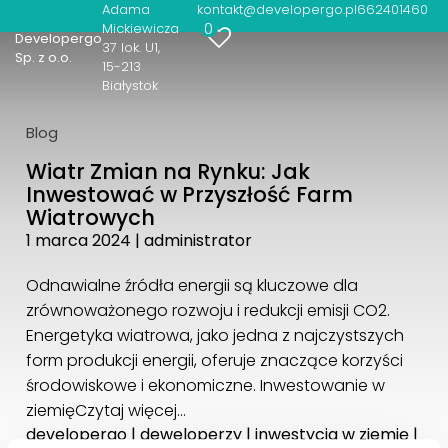
Adama
kontakt@developergo.pl
662401460
0
Mickiewicza
Developergo
37 lok. U1
Sp. z o.o.
15-213
Białystok
Blog
Wiatr Zmian na Rynku: Jak
Inwestować w Przyszłość Farm
Wiatrowych
1 marca 2024
|
administrator
Odnawialne źródła energii są kluczowe dla
zrównoważonego rozwoju i redukcji emisji CO2.
Energetyka wiatrowa, jako jedna z najczystszych
form produkcji energii, oferuje znaczące korzyści
środowiskowe i ekonomiczne. Inwestowanie w
ziemię
Czytaj więcej…
developergo
|
deweloperzy
|
inwestycja w ziemię
|