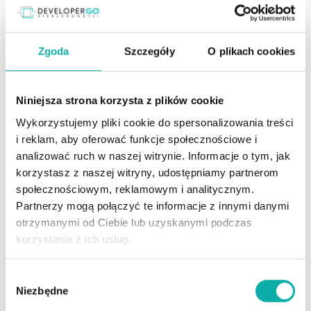
kredyt na zakup działki
|
odnawialne źródła energii
Zgoda
Szczegóły
O plikach cookies
Blog
|
Rynek nieruchomości
Niniejsza strona korzysta z plików cookie
Jak wygląda zakup gruntów i jak
ugryźć tę sprawę od strony
Wykorzystujemy pliki cookie do spersonalizowania treści
finansowej?
i reklam, aby oferować funkcje społecznościowe i
21 marca 2023
|
administrator
analizować ruch w naszej witrynie. Informacje o tym, jak
korzystasz z naszej witryny, udostępniamy partnerom
Jak wygląda zakup gruntów i jak ugryźć tę sprawę
społecznościowym, reklamowym i analitycznym.
od strony finansowej? Wielkimi krokami nadchodzi
Partnerzy mogą połączyć te informacje z innymi danymi
wiosna, czyli doskonały czas na kupno działki pod
otrzymanymi od Ciebie lub uzyskanymi podczas
budowę domu. Inwestycja w ziemię wiosną
korzystania z ich usług.
to
Czytaj więcej…
budowa domu krok po kroku
|
inwestycja w
Wybór
ziemię
|
jak kupić działkę
|
jak przekształcić działkę
Niezbędne
zgody
rolną na budowlaną
|
kredyt hipoteczny
|
kredyt