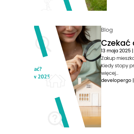
Blog
Czekać 
13 maja 2025
Zakup mieszkan
Kiedy stopy p
więcej…
developergo