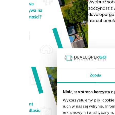
Wyobraź sobi
zaczynasz z w
developergo
nieruchomoś
Rynek nieruc
Zgoda
Budowa v
21 lipca 2025
|
a
Niniejsza strona korzysta z
Co się bardziej
Wykorzystujemy pliki cookie 
starych domów. S
ruch w naszej witrynie. Inf
Sprawdziliśmy
Cz
reklamowym i analitycznym. 
developergo
|
D