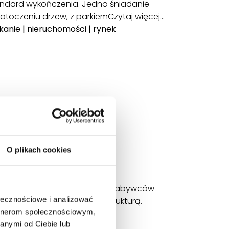
tandard wykończenia. Jedno śniadanie
 otoczeniu drzew, z parkiem
Czytaj więcej…
kanie
|
nieruchomości
|
rynek
O plikach cookies
asiu
jedna z najtrudniejszych dla nabywców
ołecznościowe i analizować
ontrastuje z wiekową infrastrukturą.
artnerom społecznościowym,
anymi od Ciebie lub
ości
|
rynek nieruchomości