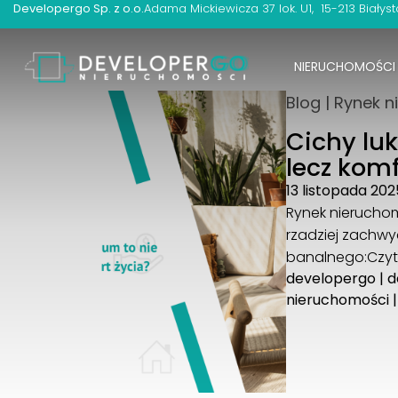
Developergo Sp. z o.o.
Adama Mickiewicza 37 lok. U1
15-213 Białyst
NIERUCHOMOŚCI
Blog
|
Rynek n
Cichy lu
lecz komf
13 listopada 202
Rynek nierucho
rzadziej zachwy
banalnego:
Czyt
developergo
|
d
nieruchomości