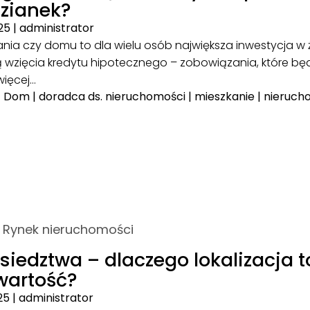
zianek?
25
|
administrator
nia czy domu to dla wielu osób największa inwestycja w ż
 wzięcia kredytu hipotecznego – zobowiązania, które będ
więcej…
|
Dom
|
doradca ds. nieruchomości
|
mieszkanie
|
nieruch
|
Rynek nieruchomości
ąsiedztwa – dlaczego lokalizacja to
wartość?
25
|
administrator