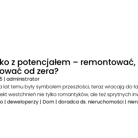
sko z potencjałem – remontować, 
ować od zera?
25
|
administrator
ka lat temu były symbolem przeszłości, teraz wracają do łas
iekt westchnień nie tylko romantyków, ale też sprytnych in
go
|
deweloperzy
|
Dom
|
doradca ds. nieruchomości
|
nie