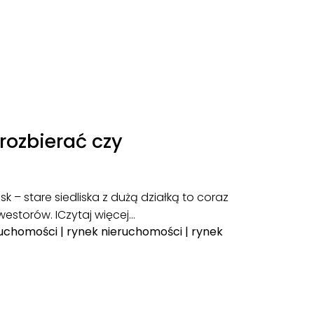
rozbierać czy
k – stare siedliska z dużą działką to coraz
westorów. I
Czytaj więcej…
ruchomości
|
rynek nieruchomości
|
rynek