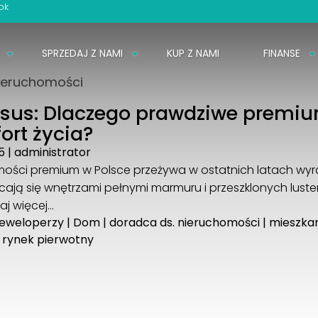
ok
SPRZEDAJ Z NAMI
KUP Z NAMI
FINANSE
ieruchomości
ksus: Dlaczego prawdziwe premiu
ort życia?
5
|
administrator
mości premium w Polsce przeżywa w ostatnich latach wy
cają się wnętrzami pełnymi marmuru i przeszklonych luster
aj więcej…
eweloperzy
|
Dom
|
doradca ds. nieruchomości
|
mieszka
|
rynek pierwotny