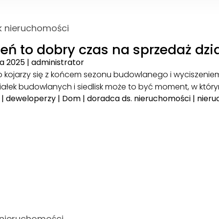
k nieruchomości
ień to dobry czas na sprzedaż dzi
ka 2025
|
administrator
o kojarzy się z końcem sezonu budowlanego i wyciszenie
ziałek budowlanych i siedlisk może to być moment, w którym
|
deweloperzy
|
Dom
|
doradca ds. nieruchomości
|
nier
 nieruchomości