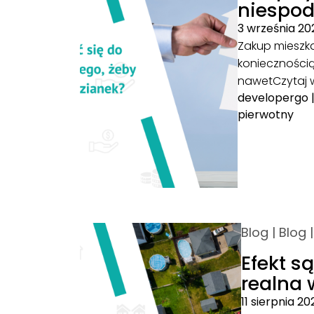
niespod
3 września 20
Zakup mieszka
koniecznością
nawet
Czytaj 
developergo
pierwotny
Blog
|
Blog
Efekt s
realna 
11 sierpnia 20