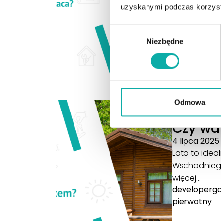
uzyskanymi podczas korzysta
Wybór
Niezbędne
zgody
Odmowa
Blog
Czy wa
4 lipca 2025
Lato to ide
Wschodniego 
więcej…
developerg
pierwotny