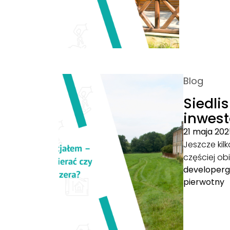
Blog
Siedli
inwest
21 maja 20
Jeszcze kil
częściej ob
developer
pierwotny