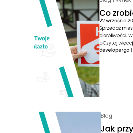
Co zrobi
22 września 2
Sprzedaż miesz
cierpliwości.
o
Czytaj więce
developergo
Blog
Jak prz