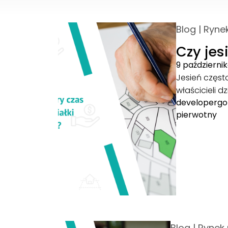
Blog
|
Ryne
Czy jes
9 październi
Jesień częst
właścicieli d
developergo
pierwotny
Blog
|
Rynek