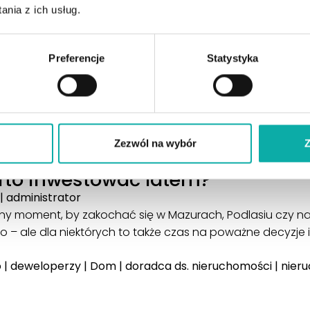
nia z ich usług.
Preferencje
Statystyka
Zezwól na wybór
Z
rto inwestować latem?
|
administrator
alny moment, by zakochać się w Mazurach, Podlasiu czy 
– ale dla niektórych to także czas na poważne decyzje 
o
|
deweloperzy
|
Dom
|
doradca ds. nieruchomości
|
nier