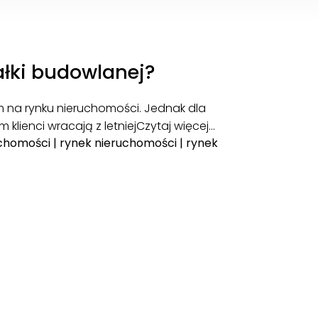
ałki budowlanej?
m na rynku nieruchomości. Jednak dla
 klienci wracają z letniej
Czytaj więcej…
uchomości
|
rynek nieruchomości
|
rynek