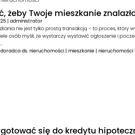
ć, żeby Twoje mieszkanie znalazł
025
|
administrator
kania nie jest tylko prostą transakcją – to proces, któr
 Wiele osób myśli, że wystarczy wystawić ogłoszenie i p
j…
|
doradca ds. nieruchomości
|
mieszkanie
|
nieruchomości
ygotować się do kredytu hipotecz