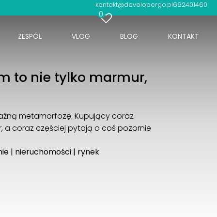
kontakt@developergo.pl
662401460
0
ZESPÓŁ
VLOG
BLOG
KONTAKT
m to nie tylko marmur,
raźną metamorfozę. Kupujący coraz
, a coraz częściej pytają o coś pozornie
nie
|
nieruchomości
|
rynek