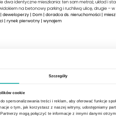
e dwa identyczne mieszkania: ten sam metraż, układ i s
idokiem na betonowy parking i ruchliwą ulicę, drugie – w
|
deweloperzy
|
Dom
|
doradca ds. nieruchomości
|
miesz
ci
|
rynek pierwotny
|
wynajem
homości
Szczegóły
s remont starego domu na Podl
dministrator
 plików cookie
 opłaca? Decyzja „remontować czy budować od zera” to 
do spersonalizowania treści i reklam, aby oferować funkcje sp
zczególnie na Podlasiu, gdzie piękno krajobrazu często k
ormacje o tym, jak korzystasz z naszej witryny, udostępniamy p
ytaj więcej…
Partnerzy mogą połączyć te informacje z innymi danymi otrzym
om
|
doradca ds. nieruchomości
|
mieszkanie
|
nieruchom