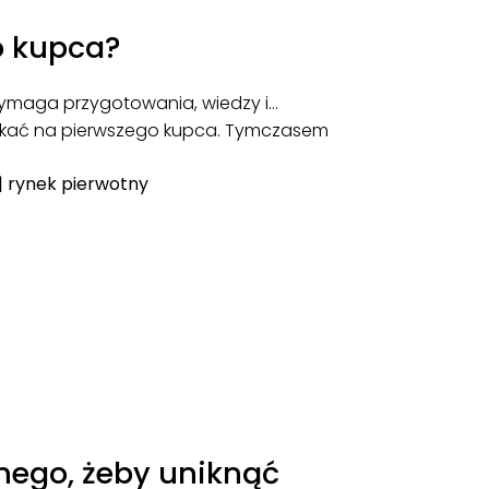
o kupca?
y wymaga przygotowania, wiedzy i…
oczekać na pierwszego kupca. Tymczasem
|
rynek pierwotny
nego, żeby uniknąć