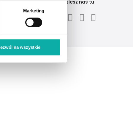
ntakt
Znajdziesz nas tu
Marketing
ntakt@developergo.pl
62401460
ezwól na wszystkie
icrm.com