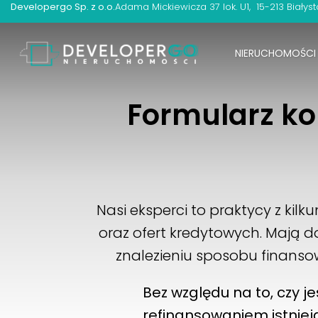
Developergo Sp. z o.o.
Adama Mickiewicza 37 lok. U1
15-213 Białyst
NIERUCHOMOŚCI
Formularz ko
Nasi eksperci to praktycy z ki
oraz ofert kredytowych. Mają 
znalezieniu sposobu finans
Bez względu na to, czy 
refinansowaniem istnieją