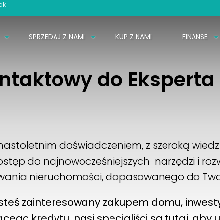
ok
SPRZEDAJ Z NAMI
KUP Z NAMI
FINANSE
ntaktowy do Ekspert
lkunastoletnim doświadczeniem, z szeroką wie
dostęp do najnowocześniejszych narzędzi i ro
owania nieruchomości, dopasowanego do Two
jesteś zainteresowany zakupem domu, inwest
cego kredytu, nasi specjaliści są tutaj, aby
u