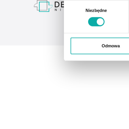
Wybór
Niezbędne
zgody
Odmowa
© 2026 W