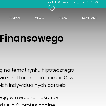
kontakt@developergo.pl
662401460
0
ZESPÓŁ
VLOG
BLOG
KONTAKT
a Finansowego
dzą na temat rynku hipotecznego
związań, które mogą pomóc Ci w
ich indywidualnych potrzeb.
ycją w nieruchomości czy
dzielić Ci profesjonalnej i