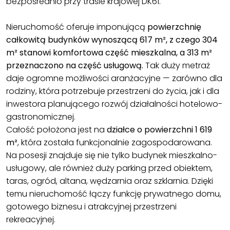
bezpośrednio przy trasie krajowej DK61.
Nieruchomość oferuje imponującą
powierzchnię
całkowitą budynków wynoszącą 617 m², z czego 304
m² stanowi komfortowa część mieszkalna, a 313 m²
przeznaczono na część usługową.
Tak duży metraż
daje ogromne możliwości aranżacyjne — zarówno dla
rodziny, która potrzebuje przestrzeni do życia, jak i dla
inwestora planującego rozwój działalności hotelowo-
gastronomicznej.
Całość położona jest na
działce o powierzchni 1 619
m²
, która została funkcjonalnie zagospodarowana.
Na posesji znajduje się nie tylko budynek mieszkalno-
usługowy, ale również duży parking przed obiektem,
taras, ogród, altana, wędzarnia oraz szklarnia. Dzięki
temu nieruchomość łączy funkcję prywatnego domu,
gotowego biznesu i atrakcyjnej przestrzeni
rekreacyjnej.