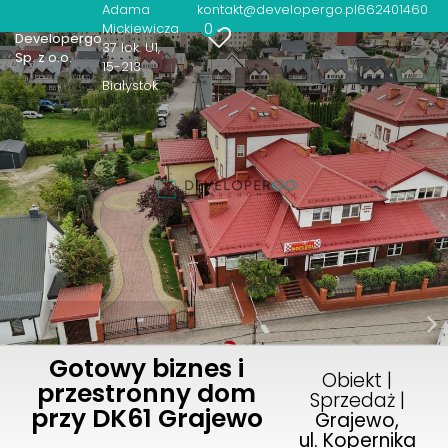
Adama
kontakt@developergo.pl
662401460
0
Mickiewicza
Developergo
37 lok. U1
Sp. z o.o.
15-213
Białystok
Gotowy biznes i
Obiekt |
przestronny dom
Sprzedaż |
przy DK61 Grajewo
Grajewo,
ul. Kopernika