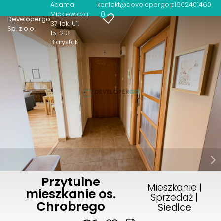
Adama
kontakt@developergo.pl
662401460
0
Mickiewicza
Developergo
37 lok. U1
Sp. z o.o.
15-213
Białystok
Przytulne
Mieszkanie |
mieszkanie os.
Sprzedaż |
Chrobrego
Siedlce