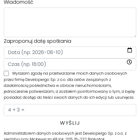
Wiadomość
Zaproponuj datę spotkania
Wyrażam zgodę na przetwarzanie moich danych osobowych
przez firmę Developergo Sp. z o.o. dla celów związanych z
działalnością pośrednictwa w obrocie nieruchomościami,
jednocześnie potwierdzam, iż zostałem poinformowany o tym, iż będę
posiadać dostęp do treści swoich danych do ich edycji lub usunięcia.
Administratorem danych osobowych jest Developergo Sp. z o.o. z
siedzibą przy Mickiewicza 48 lok. 205, 15-232 Białystok