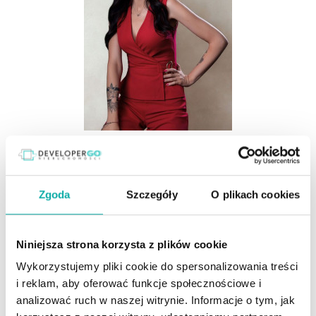
Joanna Duras
Doradca ds. Nieruchomości
Zgoda
Szczegóły
O plikach cookies
666640770
Niniejsza strona korzysta z plików cookie
joanna.duras@developergo.pl
Wykorzystujemy pliki cookie do spersonalizowania treści
i reklam, aby oferować funkcje społecznościowe i
analizować ruch w naszej witrynie. Informacje o tym, jak
Profil agenta