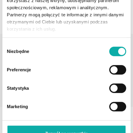
korzystasz z naszej witryny, udostępniamy partnerom
UMÓW SPOTKANIE
społecznościowym, reklamowym i analitycznym.
Partnerzy mogą połączyć te informacje z innymi danymi
otrzymanymi od Ciebie lub uzyskanymi podczas
korzystania z ich usług.
Dodatkowe informacje
Wybór
Winda
Dostępne w okolicy
Komunikacja
Niezbędne
zgody
Nie
Restauracja, Szkoła, 
Autobus
Przedszkole, Szpital, 
Preferencje
Fitness, Apteka, 
Sklep, Przychodnia 
lekarska, Plac 
Statystyka
zabaw, Kościół, Bar, 
Zabudowa niska
Marketing
Galeria zdjęć oferty