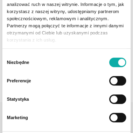
analizować ruch w naszej witrynie. Informacje o tym, jak
Krzysztof Żamojtuk
korzystasz z naszej witryny, udostępniamy partnerom
Doradca ds. Nieruchomości
społecznościowym, reklamowym i analitycznym.
Partnerzy mogą połączyć te informacje z innymi danymi
otrzymanymi od Ciebie lub uzyskanymi podczas
570 767 111
korzystania z ich usług.
krzysztof.zamojtuk@developergo.pl
Wybór
Niezbędne
Profil agenta
zgody
UMÓW SPOTKANIE
Preferencje
Statystyka
Dodatkowe informacje
Winda
Komunikacja
Marketing
Nie
Autobus