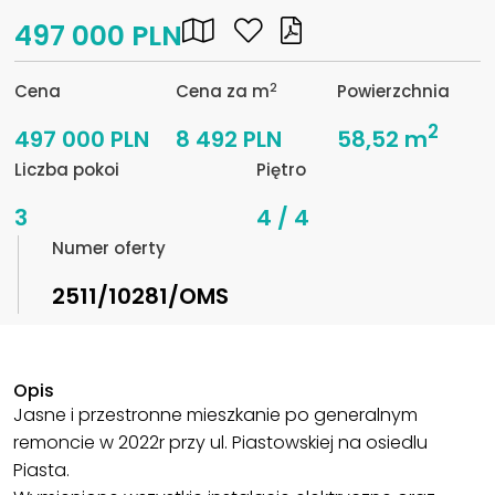
497 000 PLN
2
Cena
Cena za m
Powierzchnia
2
497 000 PLN
8 492 PLN
58,52 m
Liczba pokoi
Piętro
3
4 / 4
Numer oferty
2511/10281/OMS
Opis
Jasne i przestronne mieszkanie po generalnym
remoncie w 2022r przy ul. Piastowskiej na osiedlu
Piasta.