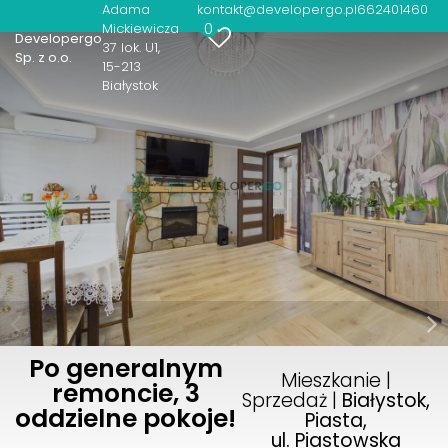
Adama
kontakt@developergo.pl
662401460
0
Mickiewicza
Developergo
37 lok. U1
Sp. z o.o.
15-213
Białystok
Po generalnym
Mieszkanie |
remoncie, 3
Sprzedaż |
Białystok,
oddzielne pokoje!
Piasta,
ul. Piastowska