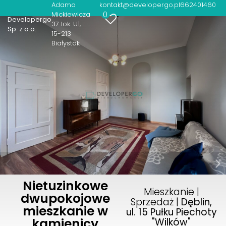
Adama
kontakt@developergo.pl
662401460
0
Mickiewicza
Developergo
37 lok. U1
Sp. z o.o.
15-213
Białystok
Nietuzinkowe
Mieszkanie |
dwupokojowe
Sprzedaż |
Dęblin,
mieszkanie w
ul. 15 Pułku Piechoty
kamienicy
"Wilków"