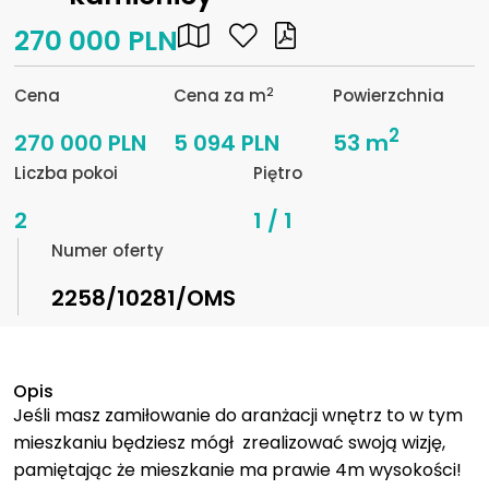
270 000 PLN
2
Cena
Cena za m
Powierzchnia
2
270 000 PLN
5 094 PLN
53 m
Liczba pokoi
Piętro
2
1 / 1
Numer oferty
2258/10281/OMS
Opis
Jeśli masz zamiłowanie do aranżacji wnętrz to w tym
mieszkaniu będziesz mógł zrealizować swoją wizję,
pamiętając że mieszkanie ma prawie 4m wysokości!