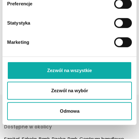
Preferencje
Ekspert ds. nieruchomości
662413770
Statystyka
patrycja.garlej-kitka@developergo.pl
Marketing
Profil agenta
UMÓW SPOTKANIE
Zezwól na wszystkie
Zezwól na wybór
Dodatkowe informacje
Winda
Garaż/Miejsca parkingowe
Odmowa
Nie
Tak
Dostępne w okolicy
Szpital, Szkoła, Bank, Rzeka, Park, Centrum handlowe