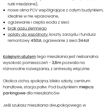
rurki miedziane),
nowe okna PCV współgrające z całym budynkiem,
idealnie w nie wpasowane,
ogrzewanie i ciepła woda z sieci
brak gazu ziemnego
opłaty do wspólnoty:
koszty zarządu i fundusz
remontowy
450zł
, ogrzewanie z sieci
344zł
Kolejnym atutem
tego mieszkania jest niebanalna
wysokość pomieszczeń -
3,8m
pozwala na
różnorodne rozwiązania, z antresolą włącznie.
Okolica cicha, spokojna, blisko szkoły, centrum
handlowe, stacja paliw. Pod budynkiem
miejsca
parkingowe
dla mieszkańców.
Jeśli szukasz mieszkania dwupokojowego w