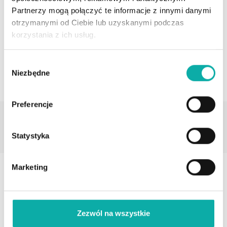
bogumil.lutynski@developergo.pl
Partnerzy mogą połączyć te informacje z innymi danymi
otrzymanymi od Ciebie lub uzyskanymi podczas
Profil agenta
korzystania z ich usług.
UMÓW SPOTKANIE
Wybór
Niezbędne
zgody
Preferencje
Dodatkowe informacje
Ogrodzenie
Statystyka
Brak
Marketing
Galeria zdjęć oferty
Zezwól na wszystkie