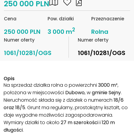
250 000 PLN
Cena
Pow. działki
Przeznaczenie
2
250 000 PLN
3 000 m
Rolna
Numer oferty
Numer oferty
1061/10281/OGS
1061/10281/OGS
Opis
Na sprzedaż działka rolna o powierzchni
3000 m²
,
położona w miejscowości
Dubowo
, w
gminie Sejny
.
Nieruchomość składa się z działek o numerach
18/6
oraz 18/5
. Grunt ma regularny, prostokątny kształt, co
daje wygodne możliwości zagospodarowania.
Wymiary działki to około
27 m szerokości i 120 m
długości
.