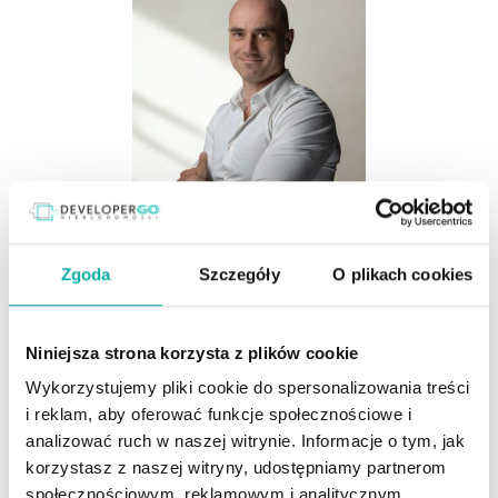
Zgoda
Szczegóły
O plikach cookies
Niniejsza strona korzysta z plików cookie
Bogumił Lutyński
Wykorzystujemy pliki cookie do spersonalizowania treści
Doradca ds. Nieruchomości
i reklam, aby oferować funkcje społecznościowe i
analizować ruch w naszej witrynie. Informacje o tym, jak
535680290
korzystasz z naszej witryny, udostępniamy partnerom
społecznościowym, reklamowym i analitycznym.