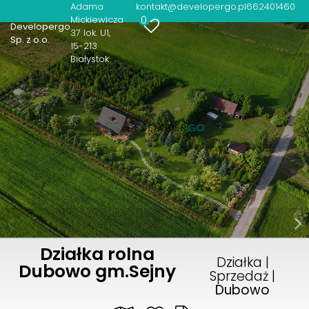
Adama
kontakt@developergo.pl
662401460
0
Mickiewicza
Developergo
37 lok. U1
Sp. z o.o.
15-213
Białystok
Działka rolna
Działka |
Dubowo gm.Sejny
Sprzedaż |
Dubowo