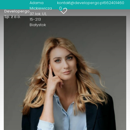
Adama
kontakt@developergo.pl
662401460
0
Mickiewicza
Developergo
37 lok. U1
Sp. z o.o.
15-213
Białystok