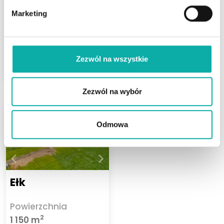
Marketing
990 000 PLN
2
3 960 PLN/m
Zezwól na wszystkie
ZOBACZ
Zezwól na wybór
Odmowa
Ełk
Powierzchnia
2
1 150 m