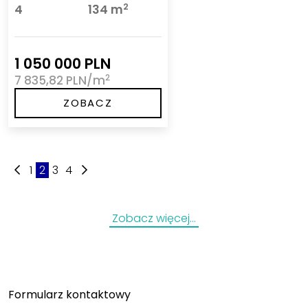
2
4
134 m
1 050 000 PLN
2
7 835,82 PLN/m
ZOBACZ
1
2
3
4
Zobacz więcej…
Formularz kontaktowy