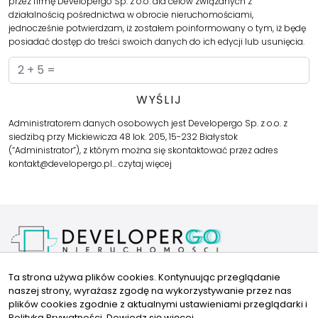
przez firmę Developergo Sp. z o.o. dla celów związanych z
działalnością pośrednictwa w obrocie nieruchomościami,
jednocześnie potwierdzam, iż zostałem poinformowany o tym, iż będę
posiadać dostęp do treści swoich danych do ich edycji lub usunięcia.
Administratorem danych osobowych jest Developergo Sp. z o.o. z
siedzibą przy Mickiewicza 48 lok. 205, 15-232 Białystok
(“Administrator”), z którym można się skontaktować przez adres
kontakt@developergo.pl…
czytaj więcej
Kariera
Ta strona używa plików cookies. Kontynuując przeglądanie
Polityka Prywatności
naszej strony, wyrażasz zgodę na wykorzystywanie przez nas
FAQ
plików cookies zgodnie z aktualnymi ustawieniami przeglądarki i
Kontakt
Znajdziesz nas tu
Polityką Prywatności.
Dowiedz się więcej