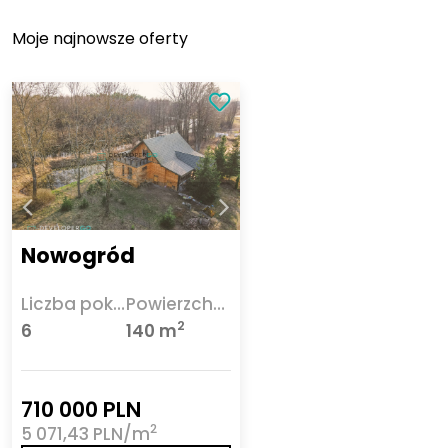
Moje najnowsze oferty
Nowogród
Liczba pokoi
Powierzchnia
2
6
140 m
710 000 PLN
2
5 071,43 PLN/m