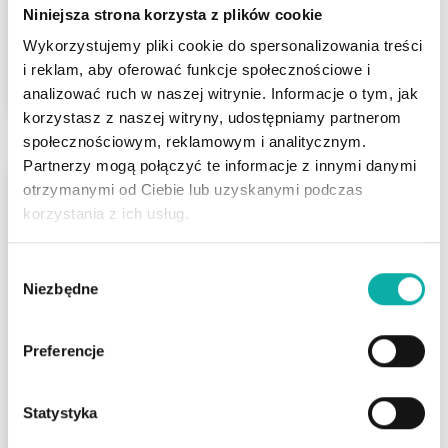
Niniejsza strona korzysta z plików cookie
Wykorzystujemy pliki cookie do spersonalizowania treści
399 000 PLN
i reklam, aby oferować funkcje społecznościowe i
ZOBACZ
2
8 142,86 PLN/m
analizować ruch w naszej witrynie. Informacje o tym, jak
korzystasz z naszej witryny, udostępniamy partnerom
społecznościowym, reklamowym i analitycznym.
Partnerzy mogą połączyć te informacje z innymi danymi
otrzymanymi od Ciebie lub uzyskanymi podczas
korzystania z ich usług.
Wybór
Niezbędne
zgody
Pisz
Preferencje
ul. Zatorowa
Liczba pokoi
Powierzchnia
Statystyka
2
5
250 m