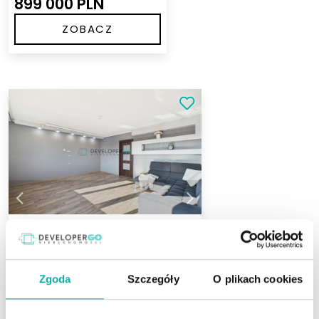
899 000 PLN
ZOBACZ
Łomża
ul. Juliusza Słowackiego
Zgoda
Szczegóły
O plikach cookies
Liczba pokoi
Powierzchnia
Piętro
2
2
49 m
4