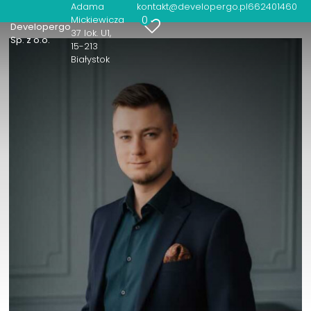
Adama
kontakt@developergo.pl
662401460
0
Mickiewicza
Developergo
37 lok. U1
Sp. z o.o.
15-213
Białystok