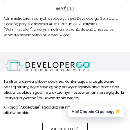
Administratorem danych osobowych jest Developergo Sp. z o.o. z
siedzibą przy Mickiewicza 48 lok. 205, 15-232 Białystok
(“Administrator”), z którym można się skontaktować przez adres
kontakt@developergo.pl…
czytaj więcej
Kariera
Ta strona używa plików cookies. Kontynuując przeglądanie
Polityka Prywatności
naszej strony, wyrażasz zgodę na wykorzystywanie przez nas
FAQ
plików cookies zgodnie z aktualnymi ustawieniami przeglądarki i
Kontakt
Znajdziesz nas tu
Polityką Prywatności.
Dowiedz się więcej
Klikając "Akceptuję" zgadasz się na wykorzystywanie przez nas
kontakt@developergo.pl
Hej! Chętnie Ci pomogę
plików cookie.
662401460
AKCEPTUJĘ