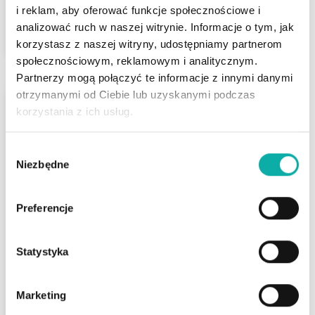
2
399,84 PLN/m
i reklam, aby oferować funkcje społecznościowe i
ZOBACZ
analizować ruch w naszej witrynie. Informacje o tym, jak
korzystasz z naszej witryny, udostępniamy partnerom
społecznościowym, reklamowym i analitycznym.
Partnerzy mogą połączyć te informacje z innymi danymi
otrzymanymi od Ciebie lub uzyskanymi podczas
korzystania z ich usług.
Wybór
Niezbędne
zgody
Łomża
Preferencje
ul. Kierzkowa
Statystyka
Powierzchnia
2
1 002 m
Marketing