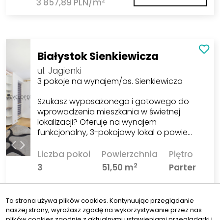
2
3 857,89 PLN/m
Białystok Sienkiewicza
ul. Jagienki
3 pokoje na wynajem/os. Sienkiewicza
Szukasz wyposażonego i gotowego do
wprowadzenia mieszkania w świetnej
lokalizacji? Oferuję na wynajem
funkcjonalny, 3-pokojowy lokal o powie…
Liczba pokoi
Powierzchnia
Piętro
2
3
51,50 m
Parter
2 000 PLN
ZOBACZ
Ta strona używa plików cookies. Kontynuując przeglądanie
2
38,83 PLN/m
naszej strony, wyrażasz zgodę na wykorzystywanie przez nas
plików cookies zgodnie z aktualnymi ustawieniami przeglądarki i