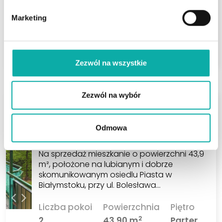
Liczba pokoi
Powierzchnia
Piętro
2
2
42,80 m
Parter
Marketing
466 500 PLN
ZOBACZ
2
10 899,53 PLN/m
Zezwól na wszystkie
Zezwól na wybór
Białystok Piasta
ul. Bolesława Chrobrego
Odmowa
Mieszkanie na wysokim parterze z balkonem
Na sprzedaż mieszkanie o powierzchni 43,9
m², położone na lubianym i dobrze
skomunikowanym osiedlu Piasta w
Białymstoku, przy ul. Bolesława…
Liczba pokoi
Powierzchnia
Piętro
2
2
43,90 m
Parter