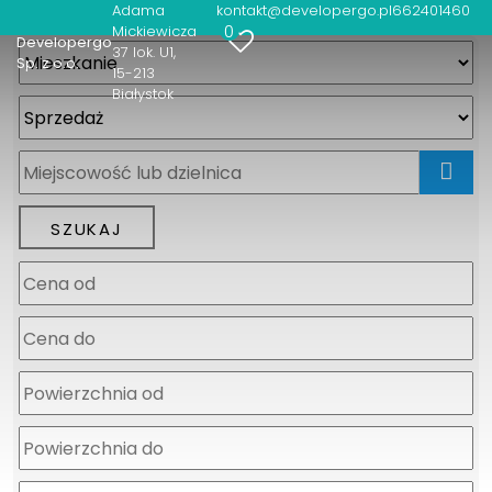
Adama
kontakt@developergo.pl
662401460
0
Mickiewicza
Developergo
37 lok. U1
Sp. z o.o.
15-213
Białystok
mapa