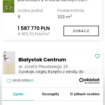
Liczba pokoi
Powierzchnia
2
5
323 m
1 587 770 PLN
ZOBACZ
2
4 915,70 PLN/m
Białystok Centrum
al. Józefa Piłsudskiego 26
3 pokoje, cegła, III piętro z windą, do
remontu
Na sprzedaż 3-pokojowe mieszkanie
zlokalizowane w ścisłym Centrum
Zgoda
Szczegóły
O plikach cookies
Białegostoku przy alei Józefa Piłsudskiego
26. Lokal znajduje się na 3. pi…