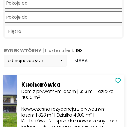
Piętro
RYNEK WTÓRNY
| Liczba ofert:
193
od najnowszych
MAPA
Kucharówka
Dom z prywatnym lasem | 323 m² | działka
4000 m
2
Nowoczesna rezydencja z prywatnym
lasem | 323 m² | Działka 4000 m² |
KucharówkaNa sprzedaż nowoczesny dom
jednorodzinny w stanie surowym zam…