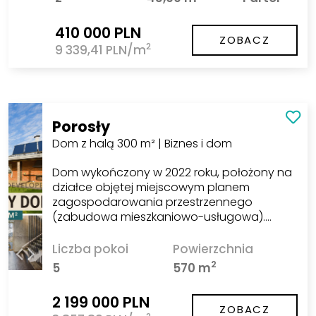
410 000 PLN
ZOBACZ
2
9 339,41 PLN/m
Porosły
Dom z halą 300 m² | Biznes i dom
Dom wykończony w 2022 roku, położony na
działce objętej miejscowym planem
zagospodarowania przestrzennego
(zabudowa mieszkaniowo-usługowa).…
Liczba pokoi
Powierzchnia
2
5
570 m
2 199 000 PLN
ZOBACZ