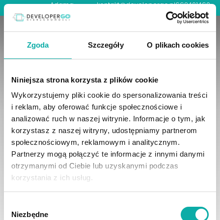
Adama
kontakt@developergo.pl
662401460
0
Mickiewicza
Developergo
37 lok. U1
Sp. z o.o.
15-213
Białystok
Zgoda
Szczegóły
O plikach cookies
Niniejsza strona korzysta z plików cookie
Wykorzystujemy pliki cookie do spersonalizowania treści
mapa
i reklam, aby oferować funkcje społecznościowe i
analizować ruch w naszej witrynie. Informacje o tym, jak
korzystasz z naszej witryny, udostępniamy partnerom
społecznościowym, reklamowym i analitycznym.
Partnerzy mogą połączyć te informacje z innymi danymi
otrzymanymi od Ciebie lub uzyskanymi podczas
korzystania z ich usług.
Wybór
Niezbędne
zgody