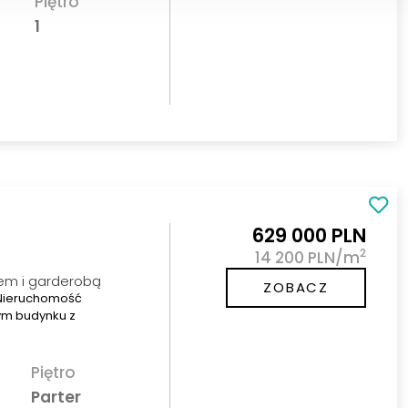
Piętro
1
629 000 PLN
2
14 200 PLN/m
em i garderobą
ZOBACZ
. Nieruchomość
ym budynku z
Piętro
Parter