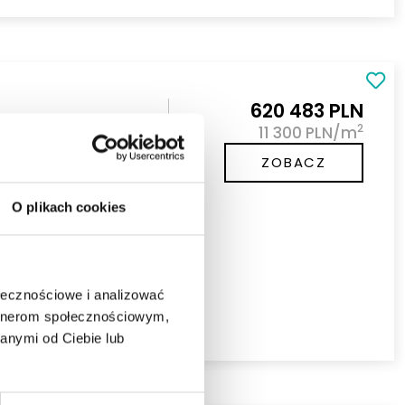
620 483 PLN
2
11 300 PLN/m
 - centrum
ZOBACZ
owane mieszkanie o
nhofa 21 w
O plikach cookies
Piętro
3
ołecznościowe i analizować
artnerom społecznościowym,
anymi od Ciebie lub