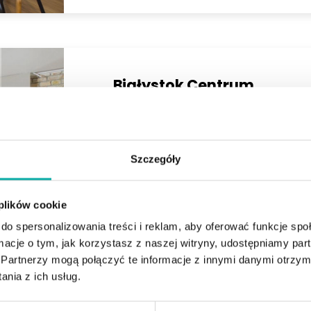
Białystok Centrum
ul. Ludwika Zamenhofa
Stylowe 2 pokoje w kamienicy - 55 m²
Na sprzedaż wyjątkowe, stylowo wyremont
powierzchni 55 m2, położone przy ul. Zame
Białymstoku, w klimatycznej ka…
Szczegóły
Liczba pokoi
Powierzchnia
 plików cookie
2
2
54,91 m
do spersonalizowania treści i reklam, aby oferować funkcje sp
ormacje o tym, jak korzystasz z naszej witryny, udostępniamy p
Partnerzy mogą połączyć te informacje z innymi danymi otrzym
nia z ich usług.