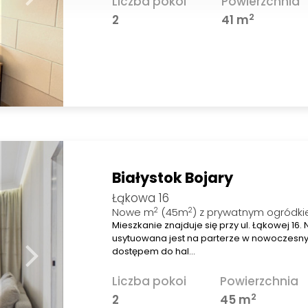
Liczba pokoi
Powierzchnia
2
2
41 m
Białystok Bojary
Łąkowa 16
2
2
Nowe m
(45m
) z prywatnym ogródki
Mieszkanie znajduje się przy ul. Łąkowej 16
usytuowana jest na parterze w nowoczesn
dostępem do hal…
Liczba pokoi
Powierzchnia
2
2
45 m