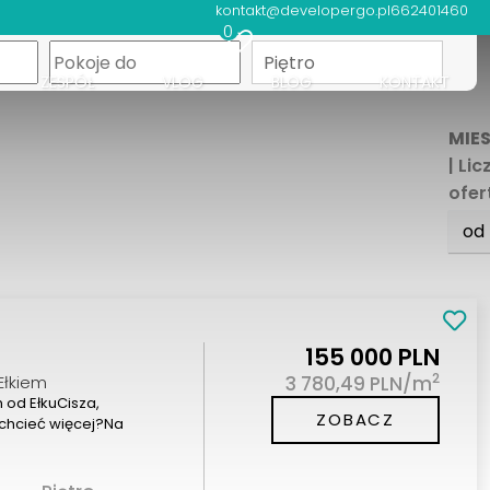
kontakt@developergo.pl
662401460
0
apa
Piętro
ZESPÓŁ
VLOG
BLOG
KONTAKT
MIE
| Li
ofer
od
155 000 PLN
2
Ełkiem
3 780,49 PLN/m
 od EłkuCisza,
ZOBACZ
 chcieć więcej?Na