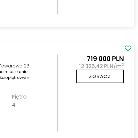
719 000 PLN
2
 Towarowa 28
12 326,42 PLN/m
ne mieszkanie
ZOBACZ
eściopiętrowym
Piętro
4