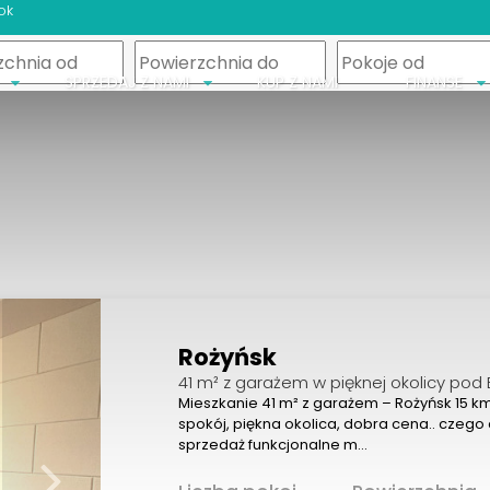
ok
m
SPRZEDAJ Z NAMI
KUP Z NAMI
FINANSE
Rożyńsk
41 m² z garażem w pięknej okolicy pod 
Mieszkanie 41 m² z garażem – Rożyńsk 15 km
spokój, piękna okolica, dobra cena.. czego
sprzedaż funkcjonalne m…