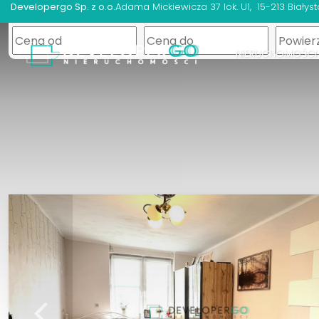
Developergo Sp. z o.o.
Adama Mickiewicza 37 lok. U1
15-213 Białyst
NIERUCHOMOŚCI