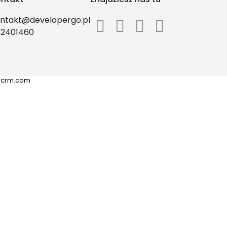
ntakt@developergo.pl
62401460
ricrm.com