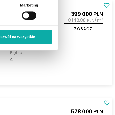
Marketing
399 000 PLN
2
8 142,86 PLN/m
ją
ZOBACZ
os. Jantar, Łomża Na
 powierzchni 49 m²,
ezwól na wszystkie
Piętro
4
578 000 PLN