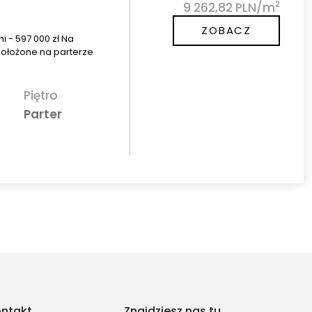
2
9 262,82 PLN/m
ZOBACZ
i - 597 000 zł Na
położone na parterze
Piętro
Parter
ntakt
Znajdziesz nas tu