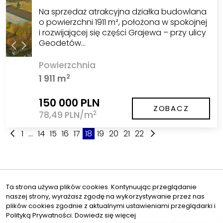
Na sprzedaż atrakcyjna działka budowlana
o powierzchni 1911 m², położona w spokojnej
i rozwijającej się części Grajewa – przy ulicy
Geodetów…
Powierzchnia
2
1 911 m
150 000 PLN
ZOBACZ
2
78,49 PLN/m
1
...
14
15
16
17
18
19
20
21
22
Ta strona używa plików cookies. Kontynuując przeglądanie
naszej strony, wyrażasz zgodę na wykorzystywanie przez nas
plików cookies zgodnie z aktualnymi ustawieniami przeglądarki i
Polityką Prywatności.
Dowiedz się więcej