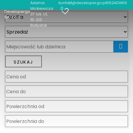
Adama
kontakt@developergo.pl
662401460
0
Mickiewicza
Developergo
37 lok. U1
Sp. z o.o.
15-213
Białystok
mapa