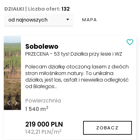
DZIAŁKI
| Liczba ofert:
132
od najnowszych
MAPA
Sobolewo
PRZECENA - 53 tys! Działka przy lesie i WZ
Polecam działkę otoczoną lasem z dwóch
stron miłośnikom natury. To unikalna
działka, jest las, asfalt i niewielka odległość
od Białegos…
Powierzchnia
2
1 540 m
219 000 PLN
ZOBACZ
2
142,21 PLN/m