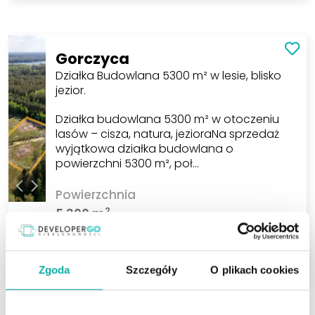
Gorczyca
Działka Budowlana 5300 m² w lesie, blisko
jezior.
Działka budowlana 5300 m² w otoczeniu
lasów – cisza, natura, jezioraNa sprzedaż
wyjątkowa działka budowlana o
powierzchni 5300 m², poł…
Powierzchnia
2
5 300 m
170 000 PLN
ZOBACZ
2
37,73 PLN/m
Zgoda
Szczegóły
O plikach cookies