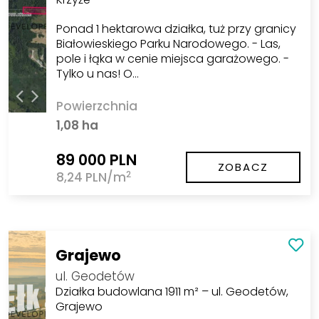
Ponad 1 hektarowa działka, tuż przy granicy
Białowieskiego Parku Narodowego. - Las,
pole i łąka w cenie miejsca garażowego. -
Tylko u nas! O…
Powierzchnia
1,08 ha
89 000 PLN
ZOBACZ
2
8,24 PLN/m
Grajewo
ul. Geodetów
Działka budowlana 1911 m² – ul. Geodetów,
Grajewo