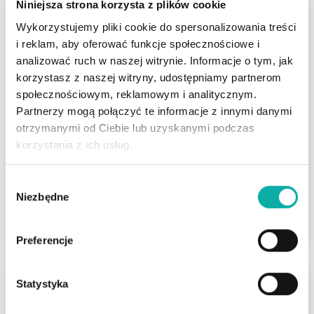
Niniejsza strona korzysta z plików cookie
Sztabinki
Wykorzystujemy pliki cookie do spersonalizowania treści
Widokowa działka z linią brzegową jeziora.
i reklam, aby oferować funkcje społecznościowe i
analizować ruch w naszej witrynie. Informacje o tym, jak
Wyjątkowa działka 75m linii brzegowej –
korzystasz z naszej witryny, udostępniamy partnerom
Sztabinki, gm. Sejny Sztabinki, gmina Sejny –
społecznościowym, reklamowym i analitycznym.
serce dzikiej SuwalszczyznaNa sprzedaż
Partnerzy mogą połączyć te informacje z innymi danymi
unikatowa nieru…
otrzymanymi od Ciebie lub uzyskanymi podczas
korzystania z ich usług.
Powierzchnia
2
10 235 m
Wybór
Niezbędne
1 700 000 PLN
zgody
ZOBACZ
2
166,10 PLN/m
Preferencje
Statystyka
Ogrodniczki