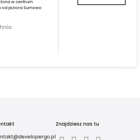
ożona w centrum
m od jeziora Sumowo
hnia
ntakt
Znajdziesz nas tu
ntakt@developergo.pl