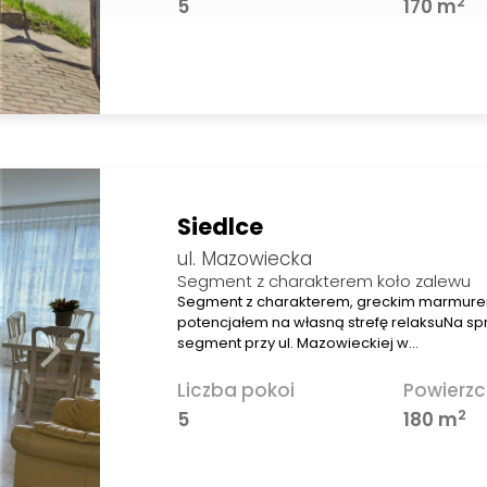
2
5
170 m
Siedlce
ul. Mazowiecka
Segment z charakterem koło zalewu
Segment z charakterem, greckim marmure
potencjałem na własną strefę relaksuNa s
segment przy ul. Mazowieckiej w…
Liczba pokoi
Powierzc
2
5
180 m