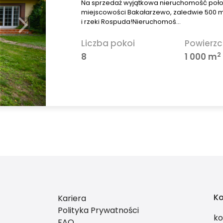
Na sprzedaż wyjątkowa nieruchomość poł
miejscowości Bakałarzewo, zaledwie 500 
i rzeki Rospuda!Nieruchomoś…
Liczba pokoi
Powierzc
2
8
1 000 m
Ko
Kariera
Polityka Prywatności
ko
FAQ