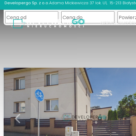
Developergo Sp. z o.o.
Adama Mickiewicza 37 lok. U1
15-213 Białyst
NIERUCHOMOŚCI