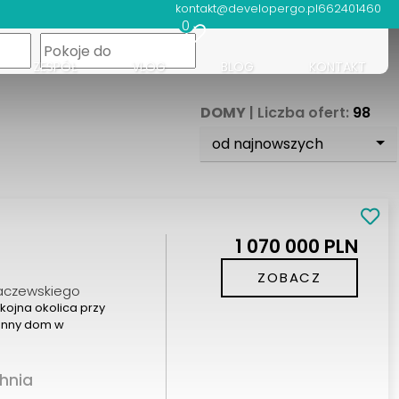
kontakt@developergo.pl
662401460
0
apa
ZESPÓŁ
VLOG
BLOG
KONTAKT
DOMY
| Liczba ofert:
98
od najnowszych
1 070 000 PLN
ZOBACZ
naczewskiego
kojna okolica przy
onny dom w
hnia