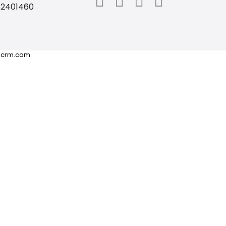
62401460
ricrm.com