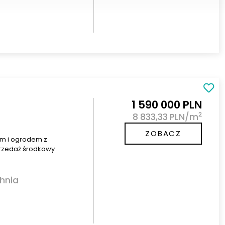
1 590 000 PLN
2
8 833,33 PLN/m
ZOBACZ
m i ogrodem z
przedaż środkowy
hnia