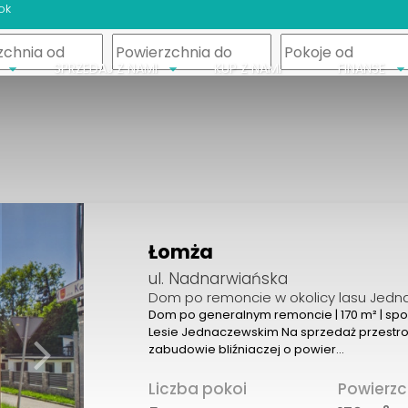
ok
m
SPRZEDAJ Z NAMI
KUP Z NAMI
FINANSE
Łomża
ul. Nadnarwiańska
Dom po remoncie w okolicy lasu Jed
Dom po generalnym remoncie | 170 m² | spo
Lesie Jednaczewskim Na sprzedaż przestr
zabudowie bliźniaczej o powier…
Liczba pokoi
Powierzc