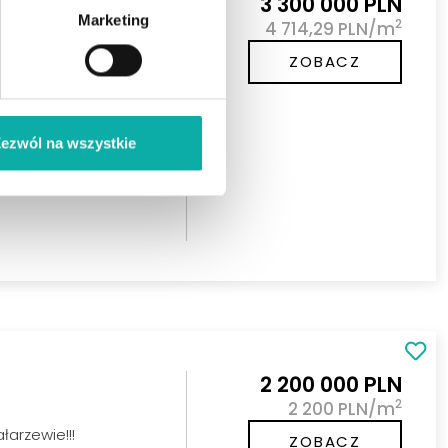
3 300 000 PLN
Marketing
2
cja
4 714,29 PLN/m
ię z naturą. Osada
ZOBACZ
gromnym potencjale
hnia
ezwól na wszystkie
2 200 000 PLN
2
2 200 PLN/m
łarzewie!!!
ZOBACZ