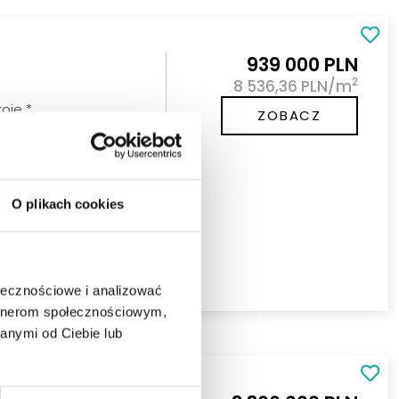
939 000 PLN
2
8 536,36 PLN/m
koje *
ZOBACZ
DOWIE
znania się z ofertą
hnia
O plikach cookies
ołecznościowe i analizować
artnerom społecznościowym,
anymi od Ciebie lub