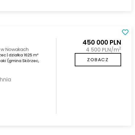
450 000 PLN
2
w Nowakach
4 500 PLN/m
ec | działka 1625 m²
ZOBACZ
aki (gmina Skórzec,
hnia