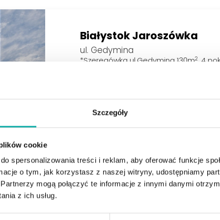
Białystok Jaroszówka
ul. Gedymina
2
*Szeregówka ul.Gedymina 130m
, 4 po
***ZAMIESZKAJ WE WŁASNYM DOMU W ZABU
SZEREGOWEJ***Zapraszamy Państwa do zapo
domu w zabudowie szeregowej (…
Liczba pokoi
Powierzc
Szczegóły
2
4
110 m
 plików cookie
do spersonalizowania treści i reklam, aby oferować funkcje sp
ormacje o tym, jak korzystasz z naszej witryny, udostępniamy p
Partnerzy mogą połączyć te informacje z innymi danymi otrzym
nia z ich usług.