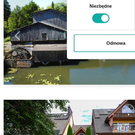
Niezbędne
zgody
Odmowa