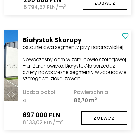
ZOBACZ
2
5 794,57 PLN/m
Białystok Skorupy
ostatnie dwa segmenty przy Baranowickiej
Nowoczesny dom w zabudowie szeregowej
– ul. Baranowicka, BiałystokNa sprzedaż
cztery nowoczesne segmenty w zabudowie
szeregowej zlokalizowan…
Liczba pokoi
Powierzchnia
2
4
85,70 m
697 000 PLN
ZOBACZ
2
8 133,02 PLN/m