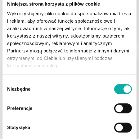
Liczba pokoi
Powierzchnia
Piętro
Niniejsza strona korzysta z plików cookie
2
2
43,90 m
Parter
Wykorzystujemy pliki cookie do spersonalizowania treści
i reklam, aby oferować funkcje społecznościowe i
410 000 PLN
ZOBACZ
analizować ruch w naszej witrynie. Informacje o tym, jak
2
9 339,41 PLN/m
korzystasz z naszej witryny, udostępniamy partnerom
społecznościowym, reklamowym i analitycznym.
Partnerzy mogą połączyć te informacje z innymi danymi
otrzymanymi od Ciebie lub uzyskanymi podczas
Klepacze
korzystania z ich usług.
Parterowe mieszkanie z garażem i ogrodem
Wybór
Naprawdę udany projekt mieszkania o
Niezbędne
zgody
powierzchni użytkowej ok 65m2 - łącznie z
garażem i kotłownią 84,5m2, które jest jak
mały do…
Preferencje
Liczba pokoi
Powierzchnia
Piętro
Statystyka
2
3
84,50 m
Parter