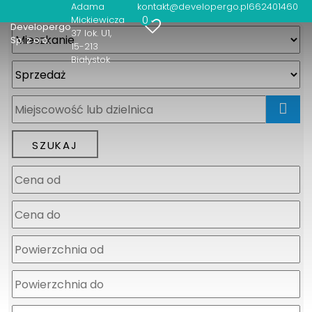
Adama
kontakt@developergo.pl
662401460
0
Mickiewicza
Developergo
37 lok. U1
Sp. z o.o.
15-213
Białystok
mapa