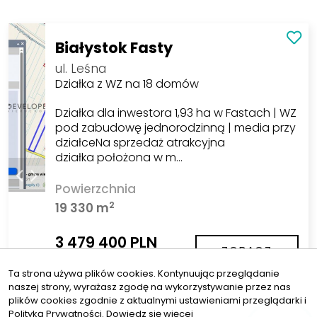
Białystok Fasty
ul. Leśna
Działka z WZ na 18 domów
Działka dla inwestora 1,93 ha w Fastach | WZ
pod zabudowę jednorodzinną | media przy
działceNa sprzedaż atrakcyjna
działka położona w m…
Powierzchnia
2
19 330 m
3 479 400 PLN
ZOBACZ
2
180 PLN/m
Ta strona używa plików cookies. Kontynuując przeglądanie
1
2
3
4
5
naszej strony, wyrażasz zgodę na wykorzystywanie przez nas
plików cookies zgodnie z aktualnymi ustawieniami przeglądarki i
Polityką Prywatności.
Dowiedz się więcej