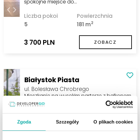
spokojne miejsce do…
Liczba pokoi
Powierzchnia
2
5
181 m
3 700 PLN
ZOBACZ
Białystok Piasta
ul. Bolesława Chrobrego
Mieszkanie na wysokim parterze z balkonem
Na sprzedaż mieszkanie o powierzchni 43,9
m², położone na lubianym i dobrze
skomunikowanym osiedlu Piasta w
Zgoda
Szczegóły
O plikach cookies
Białymstoku, przy ul. Bolesława…