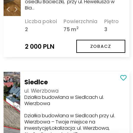
osiedlu Bacieczki, przy ul. Heweliusza w
Bia…
Liczba pokoi
Powierzchnia
Piętro
2
2
75 m
3
2 000 PLN
ZOBACZ
Siedlce
ul. Wierzbowa
Działka budowlana w Siedlcach ul.
Wierzbowa
Działka budowlana w Siedlcach przy ul.
Wierzbowa – Twoje miejsce na
inwestycję!Lokalizacja: ul. Wierzbowa,