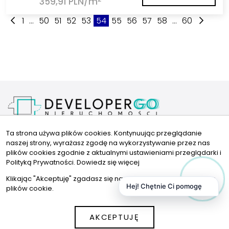
359,91 PLN/m
1
...
50
51
52
53
54
55
56
57
58
...
60
Kariera
Ta strona używa plików cookies. Kontynuując przeglądanie
Polityka Prywatności
naszej strony, wyrażasz zgodę na wykorzystywanie przez nas
FAQ
plików cookies zgodnie z aktualnymi ustawieniami przeglądarki i
Kontakt
Znajdziesz nas tu
Polityką Prywatności.
Dowiedz się więcej
Klikając "Akceptuję" zgadasz się na wykorzystywanie przez nas
kontakt@developergo.pl
Hej! Chętnie Ci pomogę
plików cookie.
662401460
AKCEPTUJĘ
© 2026 Wszystkie prawa zastrzeżone | Program dla biur