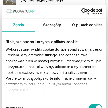
SiedlcePowierzchnia: 18…
Powierzchnia
2
1 889 m
Zgoda
Szczegóły
O plikach cookies
495 000 PLN
ZOBACZ
2
262,04 PLN/m
Niniejsza strona korzysta z plików cookie
Wykorzystujemy pliki cookie do spersonalizowania treści
i reklam, aby oferować funkcje społecznościowe i
Ełk
analizować ruch w naszej witrynie. Informacje o tym, jak
korzystasz z naszej witryny, udostępniamy partnerom
Działka z WZ i pozwoleniem na budowę |
Chrzanowo
społecznościowym, reklamowym i analitycznym.
Partnerzy mogą połączyć te informacje z innymi danymi
Na sprzedaż atrakcyjna działka budowlana
otrzymanymi od Ciebie lub uzyskanymi podczas
o pow. 1003 m² w miejscowości Chrzanowo,
korzystania z ich usług.
zaledwie 5 km od Ełku. Działka z prądem
(skrzynka na…
Wybór
Niezbędne