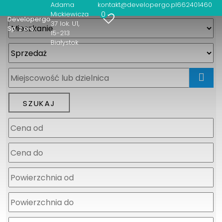
Adama
kontakt@developergo.pl
662401460
0
Mickiewicza
Developergo
37 lok. U1
Sp. z o.o.
15-213
Białystok
mapa