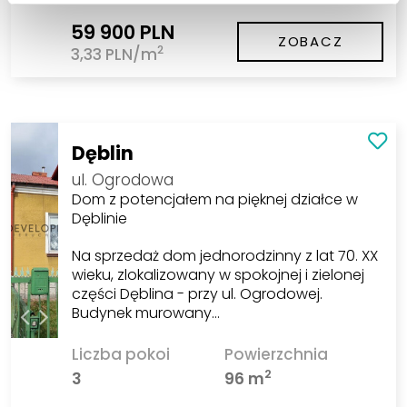
59 900 PLN
ZOBACZ
2
3,33 PLN/m
Dęblin
ul. Ogrodowa
Dom z potencjałem na pięknej działce w
Dęblinie
Na sprzedaż dom jednorodzinny z lat 70. XX
wieku, zlokalizowany w spokojnej i zielonej
części Dęblina - przy ul. Ogrodowej.
Budynek murowany…
Liczba pokoi
Powierzchnia
2
3
96 m