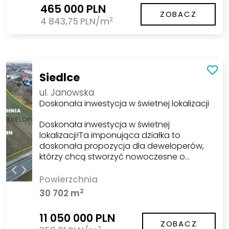
465 000 PLN
ZOBACZ
2
4 843,75 PLN/m
Siedlce
ul. Janowska
Doskonała inwestycja w świetnej lokalizacji
Doskonała inwestycja w świetnej
lokalizacji!Ta imponująca działka to
doskonała propozycja dla deweloperów,
którzy chcą stworzyć nowoczesne o…
Powierzchnia
2
30 702 m
11 050 000 PLN
ZOBACZ
2