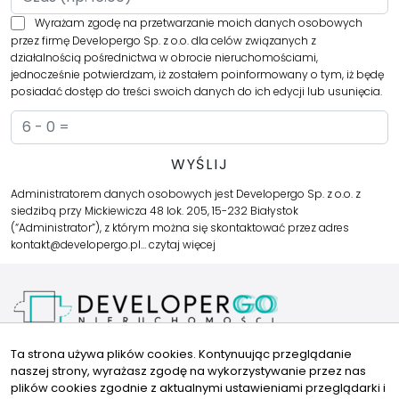
Wyrażam zgodę na przetwarzanie moich danych osobowych
przez firmę Developergo Sp. z o.o. dla celów związanych z
działalnością pośrednictwa w obrocie nieruchomościami,
jednocześnie potwierdzam, iż zostałem poinformowany o tym, iż będę
posiadać dostęp do treści swoich danych do ich edycji lub usunięcia.
Administratorem danych osobowych jest Developergo Sp. z o.o. z
siedzibą przy Mickiewicza 48 lok. 205, 15-232 Białystok
(“Administrator”), z którym można się skontaktować przez adres
kontakt@developergo.pl…
czytaj więcej
Kariera
Ta strona używa plików cookies. Kontynuując przeglądanie
Polityka Prywatności
naszej strony, wyrażasz zgodę na wykorzystywanie przez nas
FAQ
plików cookies zgodnie z aktualnymi ustawieniami przeglądarki i