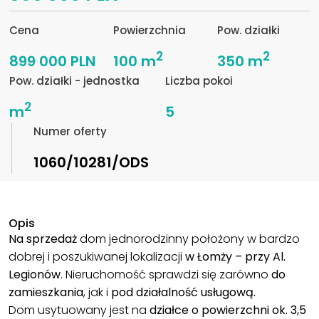
Cena
Powierzchnia
Pow. działki
2
2
899 000 PLN
100 m
350 m
Pow. działki - jednostka
Liczba pokoi
2
m
5
Numer oferty
1060/10281/ODS
Opis
Na sprzedaż
dom jednorodzinny położony w bardzo
dobrej i poszukiwanej lokalizacji
w Łomży – przy Al.
Legionów
. Nieruchomość sprawdzi się zarówno
do
zamieszkania
, jak i
pod działalność usługową.
Dom usytuowany jest na
działce o powierzchni ok. 3,5