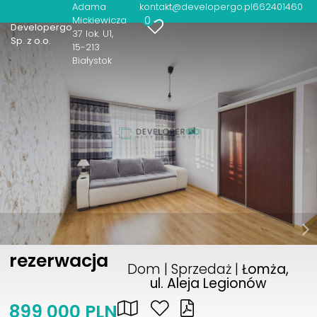
Adama
kontakt@developergo.pl
662401460
0
Mickiewicza
Developergo
37 lok. U1
Sp. z o.o.
15-213
Białystok
rezerwacja
Dom | Sprzedaż |
Łomża,
ul. Aleja Legionów
899 000 PLN