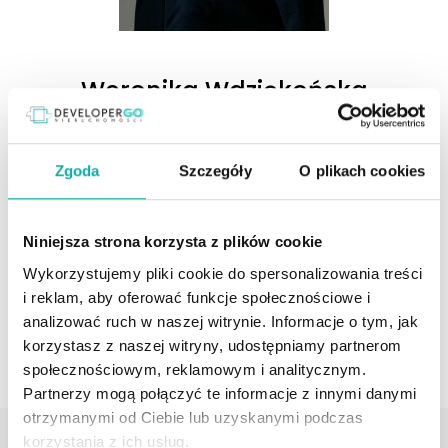
Weronika Wdziękońska
Doradca ds. Nieruchomości
Zgoda
Szczegóły
O plikach cookies
690045060
weronika.wdziekonska@developergo.pl
Niniejsza strona korzysta z plików cookie
Wykorzystujemy pliki cookie do spersonalizowania treści
Profil agenta
i reklam, aby oferować funkcje społecznościowe i
UMÓW SPOTKANIE
analizować ruch w naszej witrynie. Informacje o tym, jak
korzystasz z naszej witryny, udostępniamy partnerom
społecznościowym, reklamowym i analitycznym.
Partnerzy mogą połączyć te informacje z innymi danymi
otrzymanymi od Ciebie lub uzyskanymi podczas
Dodatkowe informacje
korzystania z ich usług.