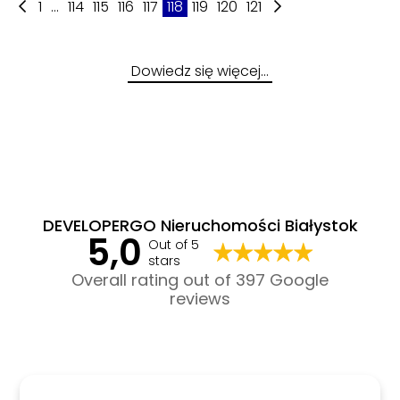
1
...
114
115
116
117
118
119
120
121
Dowiedz się więcej…
DEVELOPERGO Nieruchomości Białystok
5,0
Out of 5
stars
Overall rating out of 397 Google
reviews