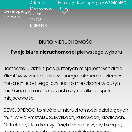
nieruchomość
Adama
kontakt@developergo.pl
662401460
0
Mickiewicza
Developergo
37 lok. U1
Sp. z o.o.
15-213
Białystok
BIURO NIERUCHOMOŚCI
Twoje biuro nieruchomości
pierwszego wyboru
Jesteśmy ludźmi z pasją, których misją jest wsparcie
Klientów w znalezieniu własnego miejsca na ziemi –
niezależnie od tego, czy jest to mieszkanie w dużym
mieście, dom na obrzeżach czy działka w spokojnej
miejscowości.
DEVELOPERGO to sieć biur nieruchomości działających
m.in. w Białymstoku, Suwałkach, Puławach, Siedlcach,
Ostrołęce, Ełku i Łomży. Dzięki temu łączymy bieżącą