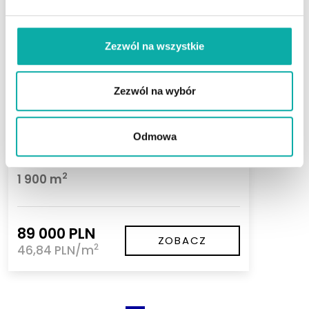
Zezwól na wszystkie
Zezwól na wybór
Chomaszewo
Z lasem i warunkami zabudowy, blisko
jeziora
Odmowa
Powierzchnia
2
1 900 m
89 000 PLN
ZOBACZ
2
46,84 PLN/m