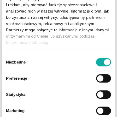
i reklam, aby oferować funkcje społecznościowe i
Niecki
analizować ruch w naszej witrynie. Informacje o tym, jak
NOWA CENA - działka z kanalizacją w
korzystasz z naszej witryny, udostępniamy partnerom
drodze
społecznościowym, reklamowym i analitycznym.
Partnerzy mogą połączyć te informacje z innymi danymi
Powierzchnia
otrzymanymi od Ciebie lub uzyskanymi podczas
2
3 874 m
korzystania z ich usług.
Wybór
425 000 PLN
ZOBACZ
Niezbędne
zgody
2
109,71 PLN/m
Preferencje
Statystyka
Marketing