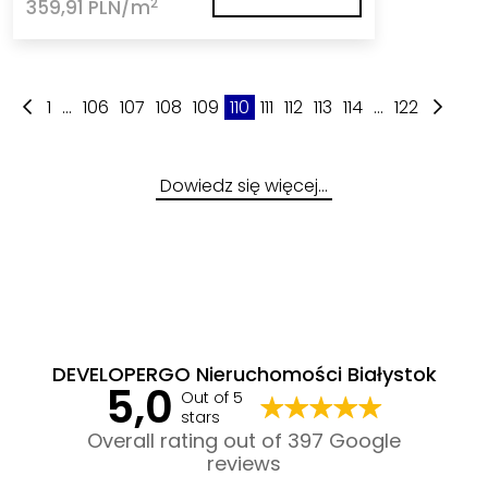
2
359,91 PLN/m
1
...
106
107
108
109
110
111
112
113
114
...
122
Dowiedz się więcej…
DEVELOPERGO Nieruchomości Białystok
5,0
Out of 5
stars
Overall rating out of 397 Google
reviews