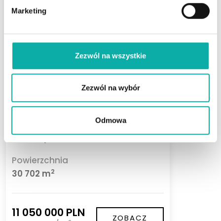
Marketing
Zezwól na wszystkie
Zezwól na wybór
Siedlce
ul. Janowska
Odmowa
Doskonała inwestycja w świetnej
lokalizacji
Powierzchnia
2
30 702 m
11 050 000 PLN
ZOBACZ