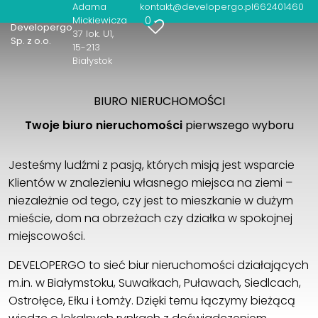
nieruchomość
Adama
kontakt@developergo.pl
662401460
0
Mickiewicza
Developergo
37 lok. U1
Sp. z o.o.
15-213
Białystok
BIURO NIERUCHOMOŚCI
Twoje biuro nieruchomości
pierwszego wyboru
Jesteśmy ludźmi z pasją, których misją jest wsparcie
Klientów w znalezieniu własnego miejsca na ziemi –
niezależnie od tego, czy jest to mieszkanie w dużym
mieście, dom na obrzeżach czy działka w spokojnej
miejscowości.
DEVELOPERGO to sieć biur nieruchomości działających
m.in. w Białymstoku, Suwałkach, Puławach, Siedlcach,
Ostrołęce, Ełku i Łomży. Dzięki temu łączymy bieżącą