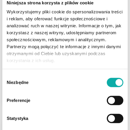
Niniejsza strona korzysta z plików cookie
Wykorzystujemy pliki cookie do spersonalizowania treści
i reklam, aby oferować funkcje społecznościowe i
Dęblin
analizować ruch w naszej witrynie. Informacje o tym, jak
ul. Ogrodowa
korzystasz z naszej witryny, udostępniamy partnerom
Dom z potencjałem na pięknej działce w
społecznościowym, reklamowym i analitycznym.
Dęblinie
Partnerzy mogą połączyć te informacje z innymi danymi
otrzymanymi od Ciebie lub uzyskanymi podczas
Liczba pokoi
Powierzchnia
korzystania z ich usług.
2
3
96 m
Wybór
Niezbędne
zgody
465 000 PLN
ZOBACZ
2
4 843,75 PLN/m
Preferencje
Statystyka